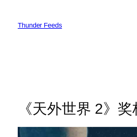
跳
至
内
Thunder Feeds
容
《天外世界 2》