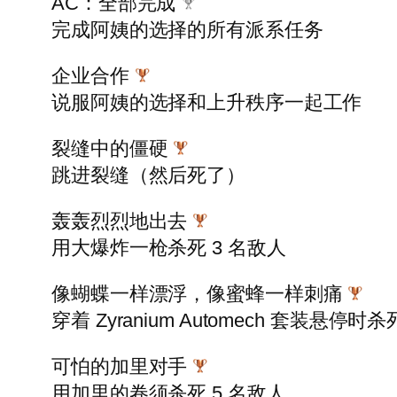
AC：全部完成
完成阿姨的选择的所有派系任务
企业合作
说服阿姨的选择和上升秩序一起工作
裂缝中的僵硬
跳进裂缝（然后死了）
轰轰烈烈地出去
用大爆炸一枪杀死 3 名敌人
像蝴蝶一样漂浮，像蜜蜂一样刺痛
穿着 Zyranium Automech 套装悬停时杀
可怕的加里对手
用加里的卷须杀死 5 名敌人