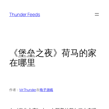
跳
至
Thunder Feeds
内
容
《堡垒之夜》荷马的家
在哪里
作者：
MrThunder
在
电子游戏