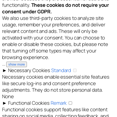
functionality.
These cookies do not require your
consent under GDPR.
We also use third-party cookies to analyze site
usage, remember your preferences, and deliver
relevant content and ads. These will only be
activated with your consent. You can choose to
enable or disable these cookies, but please note
that turning off some types may affect your
browsing experience.
...
show more
►
Necessary Cookies
Standard
Necessary cookies enable essential site features
like secure log-ins and consent preference
adjustments. They do not store personal data.
None
►
Functional Cookies
Remark
Functional cookies support features like content
sharing on social media, collecting feedback, and