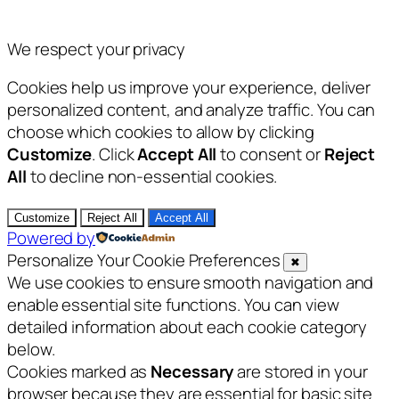
We respect your privacy
Cookies help us improve your experience, deliver
personalized content, and analyze traffic. You can
choose which cookies to allow by clicking
Customize
. Click
Accept All
to consent or
Reject
All
to decline non-essential cookies.
Customize
Reject All
Accept All
Powered by
Personalize Your Cookie Preferences
✖
We use cookies to ensure smooth navigation and
enable essential site functions. You can view
detailed information about each cookie category
below.
Cookies marked as
Necessary
are stored in your
browser because they are essential for basic site