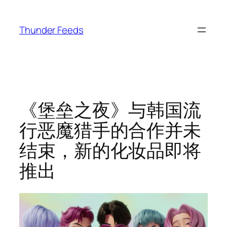
跳
至
Thunder Feeds
内
容
《堡垒之夜》与韩国流
行恶魔猎手的合作并未
结束，新的化妆品即将
推出