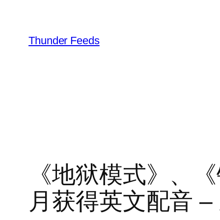
跳
至
内
Thunder Feeds
容
《地狱模式》、《
月获得英文配音 –