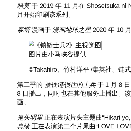
哈莫
于 2019 年 11 月在 Shoset
月开始印刷该系列。
泰塔
漫画于
漫画地球之星
2020 年 1
图片由小马峡谷提供
©Takahiro、竹村洋平 /集英社、
第二季的
被铁链锁住的士兵
于 1 月 8
8 日播出，同时也在其他服务上播出。该
画。
鬼头明里
正在表演片头主题曲“Hikari yo, 
真绫
正在表演第二个片尾曲“LOVE LO