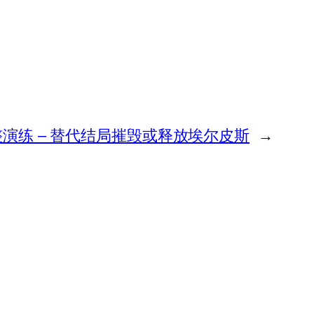
演练 – 替代结局摧毁或释放埃尔皮斯
→