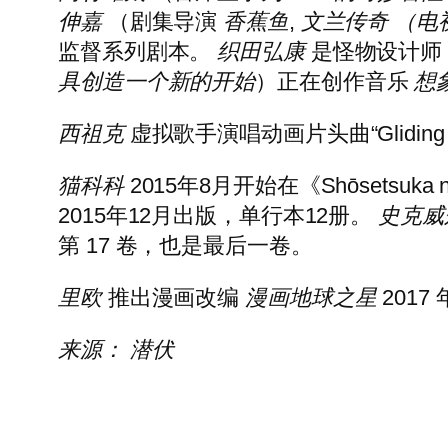
伸嘉
（剧集导演
香蕉鱼
,
文兰传奇
（电
监督系列剧本。
织田弘康
是怪物设计师
具创造一个新的开始
）正在创作音乐
想
西祖克
虚拟歌手演唱动画片头曲“Gliding 
猫科科
2015年8月开始在《Shōsetsuk
2015年12月出版，单行本12册。
史克威
第 17 卷，也是最后一卷。
里欧
推出漫画改编
漫画地球之星
2017 
来源：
潜伏