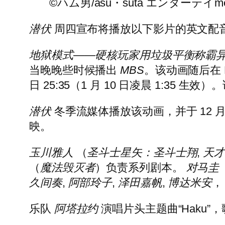
©ハム男/asu・suta エンターテイ
潜伏
周四宣布将播放以下影片的英文配
地狱模式——硬核玩家用垃圾平衡称霸
当晚晚些时候播出
MBS
。该动画随后在 
日 25:35（1 月 10 日凌晨 1:35 
潜伏
冬季流媒体播放该动画，并于 12 
映。
玉川雅人
（
圣斗士星矢：圣斗士翔
,
天
（
魔法毁灭者
）负责系列剧本。
对马圭
久间奏
,
阿部玲子
,
泽田嘉帆
,
博达米安
，
乐队
阿塔拉约
演唱片头主题曲“Haku”