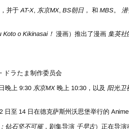
首播，并于
AT-X
,
东京MX
,
BS朝日
， 和
MBS
。
潜
u Koto o Kikinasai！
漫画）推出了漫画
集英社
NIX・ドラたま制作委员会
 日晚上 9:30
东京MX
晚上 10:30，以及
阳光卫
 日至 14 日在德克萨斯州沃思堡举行的 Anime 
险：钻石坚不可摧
，剧集导演
千早古
）正在导演