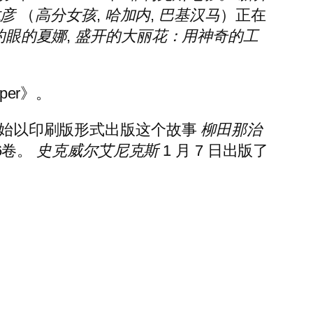
龙彦
（
高分女孩
,
哈加内
,
巴基汉马
）正在
灼眼的夏娜
,
盛开的大丽花：用神奇的工
per》。
始以印刷版形式出版这个故事
柳田那治
6卷。
史克威尔艾尼克斯
1 月 7 日出版了