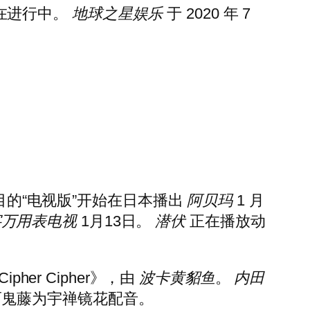
事正在进行中。
地球之星娱乐
于 2020 年 7
目的“电视版”开始在日本播出
阿贝玛
1 月
字万用表电视
1月13日。
潜伏
正在播放动
her Cipher》，由
波卡黄貂鱼
。
内田
，而鬼藤为宇禅镜花配音。