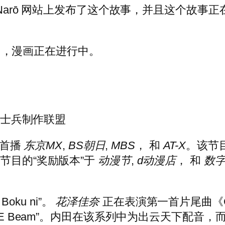
suka ni Narō 网站上发布了这个故事，并且这个故
0 月，漫画正在进行中。
链式士兵制作联盟
 日首播
东京MX
,
BS朝日
,
MBS
， 和
AT-X
。该节
节目的“奖励版本”于
动漫节
,
d动漫店
， 和
数
Boku ni”。
花泽佳奈
正在表演第一首片尾曲《Cip
VE Beam”。内田在该系列中为出云天下配音