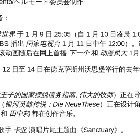
mento/ヘルモード委员会制作
音：
异世界
于 1 月 9 日 25:05（自 1 月 10 
BS 播出
国家电视台
1 月 11 日中午 12:0
生效）。该动画随后在网上首播
下一个
和
动漫凤大
1月
月 12 日至 14 日在德克萨斯州沃思堡举行
才王子的国家摆脱债务指南
,
伟大的牧师
）正在
（
银河英雄传说：Die NeueThese
）正在设计
 和
田中鸫
都在创作音乐。
，歌手
卡亚
演唱片尾主题曲《Sanctuary》。