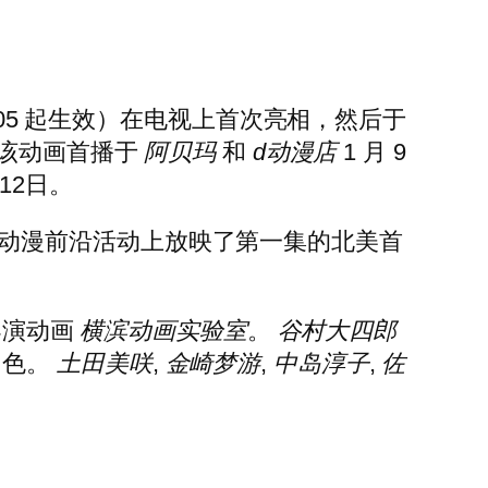
日凌晨 1:05 起生效）在电视上首次亮相，然后于
0）。该动画首播于
阿贝玛
和
d动漫店
1 月 9
12日。
的去年动漫前沿活动上放映了第一集的北美首
导演动画
横滨动画实验室
。
谷村大四郎
角色。
土田美咲
,
金崎梦游
,
中岛淳子
,
佐