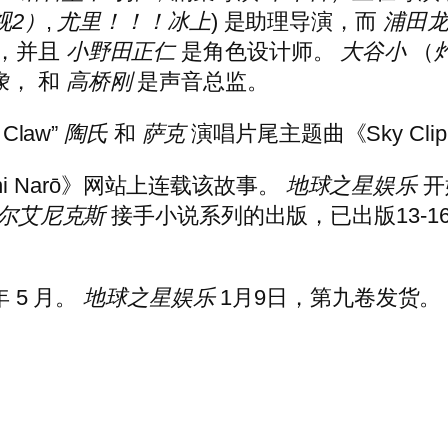
视2）
,
尤里！！！冰上
) 是助理导演，而
浦田
，并且
小野田正仁
是角色设计师。
大谷小
（
象
， 和
高桥刚
是声音总监。
Claw”
陶氏
和
萨克
演唱片尾主题曲《Sky Clip
a ni Narō》网站上连载该故事。
地球之星娱乐
开
尔艾尼克斯
接手小说系列的出版，已出版13-1
年 5 月。
地球之星娱乐
1月9日，第九卷发货。