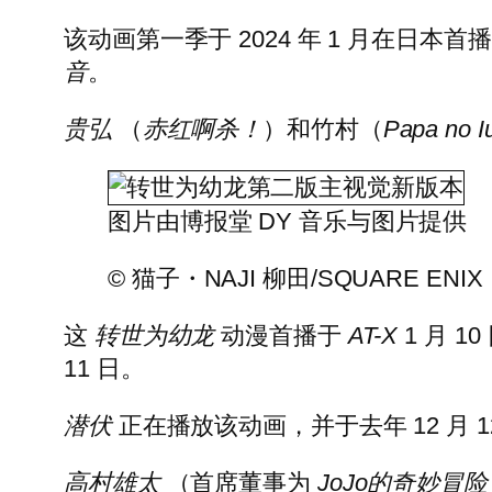
该动画第一季于 2024 年 1 月在日本
音
。
贵弘
（
赤红啊杀！
）和竹村（
Papa no I
图片由博报堂 DY 音乐与图片提供
© 猫子・NAJI 柳田/SQUARE E
这
转世为幼龙
动漫首播于
AT-X
1 月 10
11 日。
潜伏
正在播放该动画，并于去年 12 月 12
高村雄太
（首席董事为
JoJo的奇妙冒