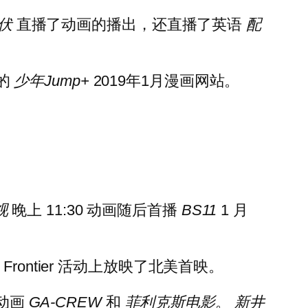
伏
直播了动画的播出，还直播了英语
配
的
少年Jump+
2019年1月漫画网站。
视
晚上 11:30 动画随后首播
BS11
1 月
Frontier 活动上放映了北美首映。
动画
GA-CREW
和
菲利克斯电影
。
新井