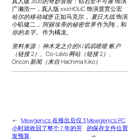
真人版
JoJo的奇妙冒险：钻石坚不可摧
饰演
广濑浩一，真人版
xxxHOLiC
饰演渡贯公宏
哈尔的移动城堡
正如马克尔，
夏日大战
饰演
小矶健二，
阿丽埃蒂的秘密世界
作为翔，和
你的名字。
作为橘泷。
资料来源：
神木龙之介
的X/
叽叽喳喳
帐户
（链接 2）、Co-LaVo 网站（链接 2）、
Oricon 新闻（来自 Hachima Kiko）
←
Mewgenics 在推出后仅 3
Mewgenics PC
小时就收回了整个 7 年的开
的保存文件位置
发预算
→