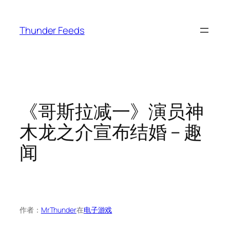
跳
至
Thunder Feeds
内
容
《哥斯拉减一》演员神
木龙之介宣布结婚 – 趣
闻
作者：
MrThunder
在
电子游戏