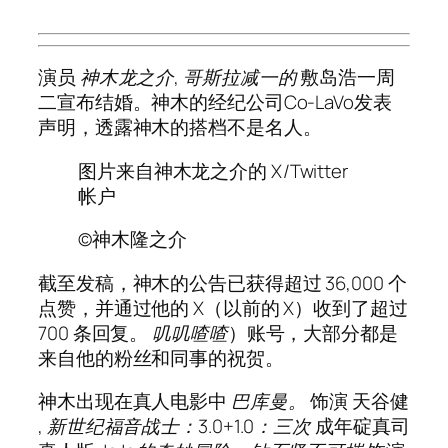
演员
神木龙之介
,
哥斯拉减一
的
敷岛浩一周
二宣布结婚。神木的经纪公司Co-LaVo发表
声明，透露神木的搭档不是名人。
图片来自神木龙之介的 X/Twitter
帐户
©神木隆之介
截至发稿，神木的公告已获得超过 36,000 个
点赞，并通过他的 X（以前的 X）收到了超过
700 条回复。
叽叽喳喳
）账号，大部分都是
来自他的粉丝和同事的祝贺。
神木出现在真人电影中
巴库曼。
饰演 天谷健
,
新世纪福音战士：3.0+1.0：三次
成年碇真司