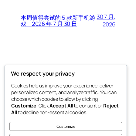
30 7 月,
本周值得尝试的 5 款新手机游
戏 – 2026 年 7 月 30 日
2026
Thunder Feeds
We respect your privacy
你最喜欢的电子游戏和攻略杂志
Cookies help us improve your experience, deliver
personalized content, and analyze traffic. You can
choose which cookies to allow by clicking
Customize
. Click
Accept All
to consent or
Reject
博客
事件
All
to decline non-essential cookies.
关于
商店
常见问题
样板
Customize
作者
主题