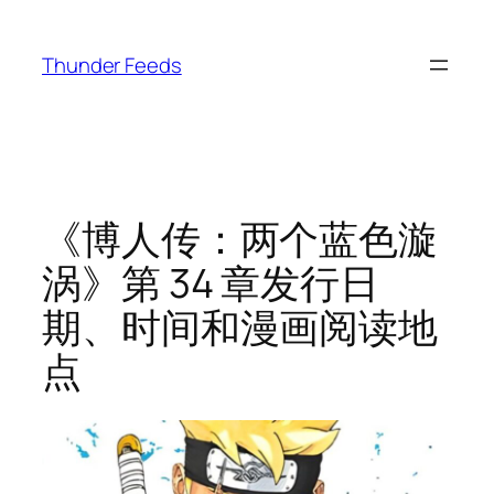
跳
至
Thunder Feeds
内
容
《博人传：两个蓝色漩
涡》第 34 章发行日
期、时间和漫画阅读地
点