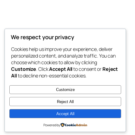
Thunder Feeds
We respect your privacy
你最喜欢的电子游戏和攻略杂志
Cookies help us improve your experience, deliver
personalized content, and analyze traffic. You can
choose which cookies to allow by clicking
Customize
. Click
Accept All
to consent or
Reject
博客
事件
All
to decline non-essential cookies.
关于
商店
常见问题
样板
Customize
作者
主题
Reject All
Accept All
二〇二五
以
WordPress
设计
Powered by