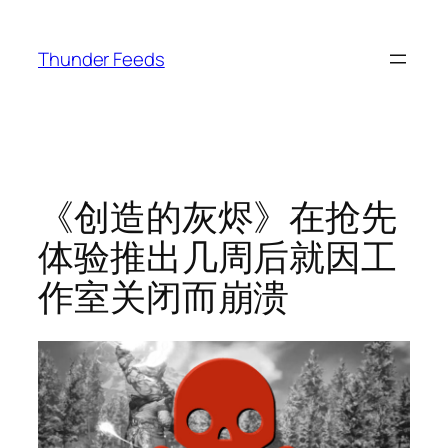
跳
至
Thunder Feeds
内
容
《创造的灰烬》在抢先
体验推出几周后就因工
作室关闭而崩溃