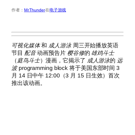
作者：
MrThunder
在
电子游戏
可视化媒体
和
成人游泳
周三开始播放英语
节目
配音
动画预告片
樱谷修
的
雄鸡斗士
（
庭鸟斗士
）漫画，它揭示了
成人游泳
的
远
波
programming block 将于美国东部时间 3
月 14 日中午 12:00（3 月 15 日生效）首次
推出该动画。