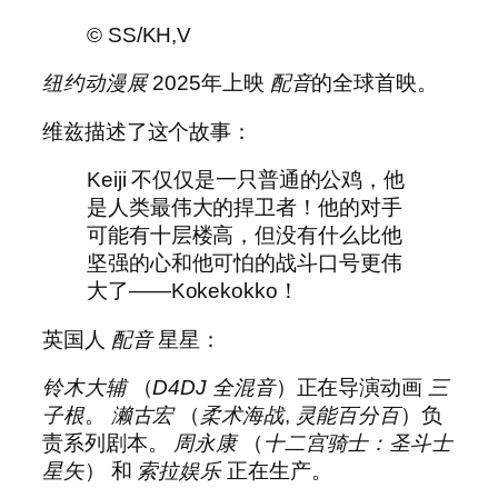
© SS/KH,V
纽约动漫展
2025年上映
配音
的全球首映。
维兹描述了这个故事：
Keiji 不仅仅是一只普通的公鸡，他
是人类最伟大的捍卫者！他的对手
可能有十层楼高，但没有什么比他
坚强的心和他可怕的战斗口号更伟
大了——Kokekokko！
英国人
配音
星星：
铃木大辅
（
D4DJ 全混音
）正在导演动画
三
子根
。
濑古宏
（
柔术海战
,
灵能百分百
）负
责系列剧本。
周永康
（
十二宫骑士：圣斗士
星矢
） 和
索拉娱乐
正在生产。