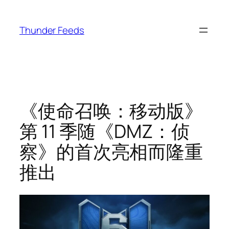
跳
至
Thunder Feeds
内
容
《使命召唤：移动版》
第 11 季随《DMZ：侦
察》的首次亮相而隆重
推出