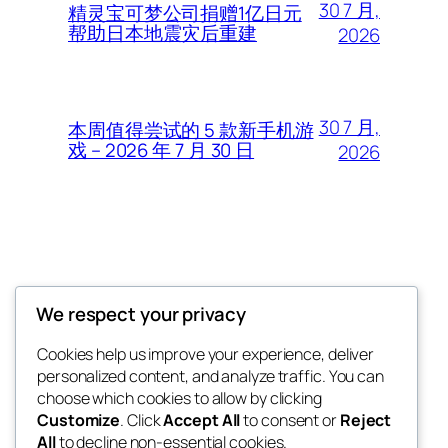
30 7 月,
精灵宝可梦公司捐赠1亿日元
帮助日本地震灾后重建
2026
30 7 月,
本周值得尝试的 5 款新手机游
戏 – 2026 年 7 月 30 日
2026
Thunder Feeds
We respect your privacy
你最喜欢的电子游戏和攻略杂志
Cookies help us improve your experience, deliver
personalized content, and analyze traffic. You can
choose which cookies to allow by clicking
Customize
. Click
Accept All
to consent or
Reject
博客
事件
All
to decline non-essential cookies.