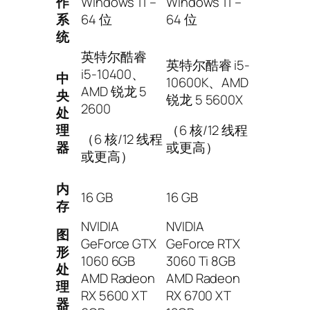
作
Windows 11 –
Windows 11 –
系
64 位
64 位
统
英特尔酷睿
英特尔酷睿 i5-
i5-10400、
中
10600K、AMD
AMD 锐龙 5
央
锐龙 5 5600X
2600
处
（6 核/12 线程
理
（6 核/12 线程
或更高）
器
或更高）
内
16 GB
16 GB
存
NVIDIA
NVIDIA
图
GeForce GTX
GeForce RTX
形
1060 6GB
3060 Ti 8GB
处
AMD Radeon
AMD Radeon
理
RX 5600 XT
RX 6700 XT
器