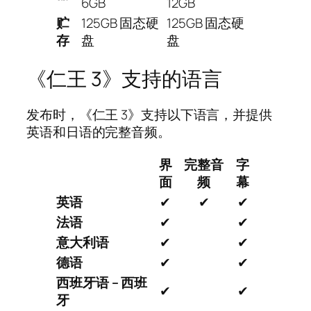
6GB
12GB
贮
125GB 固态硬
125GB 固态硬
存
盘
盘
《仁王 3》支持的语言
发布时，《仁王 3》支持以下语言，并提供
英语和日语的完整音频。
界
完整音
字
面
频
幕
英语
✔
✔
✔
法语
✔
✔
意大利语
✔
✔
德语
✔
✔
西班牙语 – 西班
✔
✔
牙