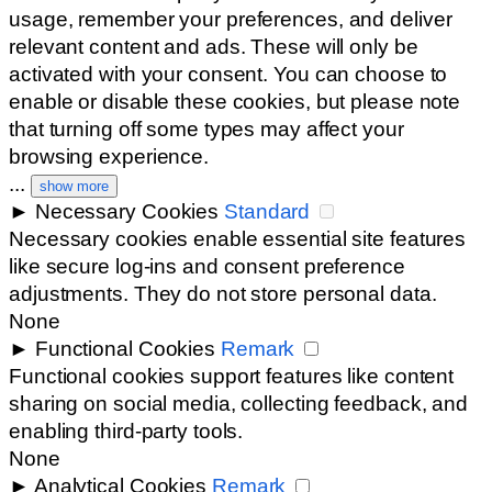
usage, remember your preferences, and deliver
relevant content and ads. These will only be
activated with your consent. You can choose to
enable or disable these cookies, but please note
that turning off some types may affect your
browsing experience.
...
show more
►
Necessary Cookies
Standard
Necessary cookies enable essential site features
like secure log-ins and consent preference
adjustments. They do not store personal data.
None
►
Functional Cookies
Remark
Functional cookies support features like content
sharing on social media, collecting feedback, and
enabling third-party tools.
None
►
Analytical Cookies
Remark