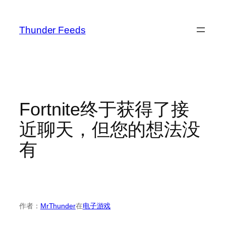
跳
至
Thunder Feeds
内
容
Fortnite终于获得了接
近聊天，但您的想法没
有
作者：
MrThunder
在
电子游戏