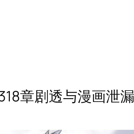
18章剧透与漫画泄漏