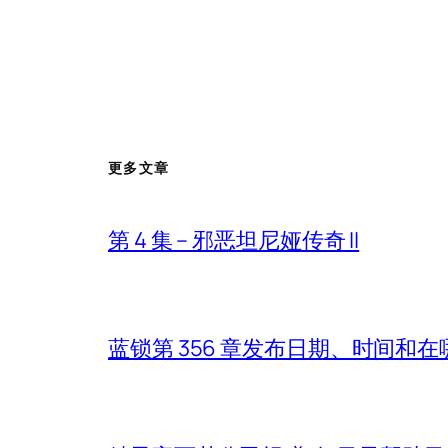
更多文章
第 4 集 – 邪恶坦尼娅传奇 II
蓝锁第 356 章发布日期、时间和